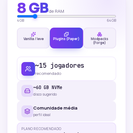
8
GB
de RAM
4 GB
64 GB
Vanilla / leve
Plugins (Paper)
Modpacks
(Forge)
~
15
jogadores
recomendado
~
60
GB NVMe
disco sugerido
Comunidade média
perfil ideal
PLANO RECOMENDADO