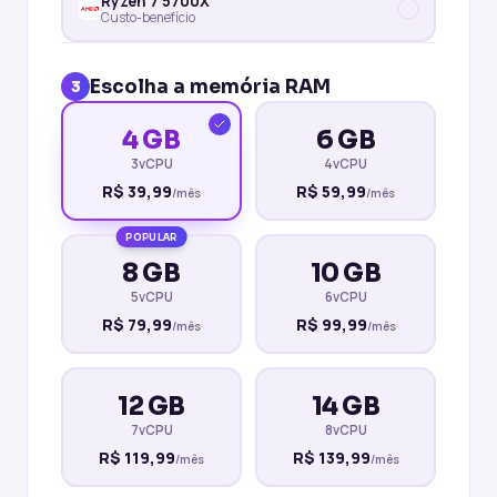
Ryzen 7 5700X
Custo-benefício
Escolha a memória RAM
3
4 GB
6 GB
3vCPU
4vCPU
R$
39,99
R$
59,99
/mês
/mês
POPULAR
8 GB
10 GB
5vCPU
6vCPU
R$
79,99
R$
99,99
/mês
/mês
12 GB
14 GB
7vCPU
8vCPU
R$
119,99
R$
139,99
/mês
/mês