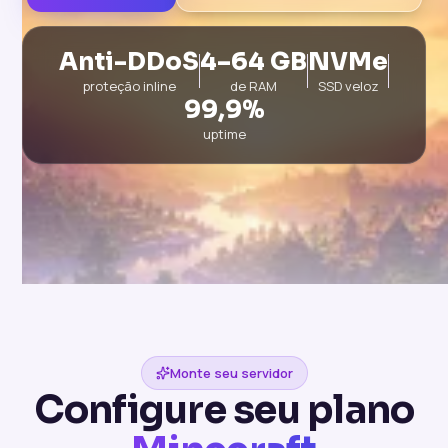
Anti-DDoS
4–64 GB
NVMe
proteção inline
de RAM
SSD veloz
99,9%
uptime
Monte seu servidor
Configure seu plano