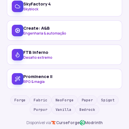
SkyFactory 4
Skyblock
Create: A&B
Engenharia & automação
FTB Inferno
Desafio extremo
Prominence II
RPG & magia
Forge
Fabric
NeoForge
Paper
Spigot
Purpur
Vanilla
Bedrock
Disponível via
CurseForge
Modrinth