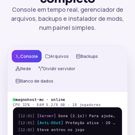
Console em tempo real, gerenciador de
arquivos, backups e instalador de mods,
num painel simples.
Console
Arquivos
Backups
Rede
Dividir servidor
Banco de dados
magnohost-mc · online
CPU 32% · RAM 5.2/8 GB · 18 jogadores
[12:01]
[Server]
Done (2.1s)! Para ajuda, digite "help"
[12:01]
[Anti-DDoS]
Proteção ativa · 20 Tbps
[12:02]
Steve entrou no jogo