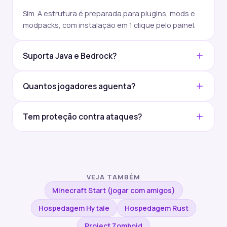
Sim. A estrutura é preparada para plugins, mods e
modpacks, com instalação em 1 clique pelo painel.
Suporta Java e Bedrock?
Sim, suportamos as principais versões e
Quantos jogadores aguenta?
plataformas do Minecraft.
Depende da RAM escolhida. Os planos vão de 4 GB a
Tem proteção contra ataques?
64 GB, prontos para picos de jogadores.
Todos os planos incluem Anti-DDoS para manter
seu servidor online durante ataques.
VEJA TAMBÉM
Minecraft Start (jogar com amigos)
Hospedagem Hytale
Hospedagem Rust
Project Zomboid