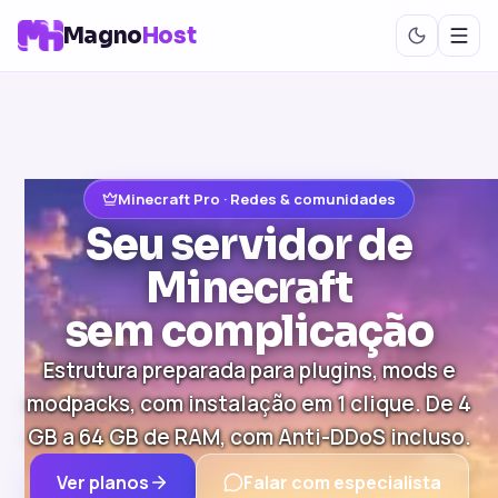
Magno
Host
Minecraft Pro · Redes & comunidades
Seu servidor de
Minecraft
sem complicação
Estrutura preparada para plugins, mods e
modpacks, com instalação em 1 clique. De 4
GB a 64 GB de RAM, com Anti-DDoS incluso.
Ver planos
Falar com especialista