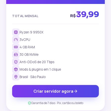
39,99
R$
TOTAL MENSAL
Ryzen 9 9950X
3vCPU
4 GB
RAM
30 GB NVMe
Anti-DDoS de 20 Tbps
Mods & plugins em 1 clique
Brasil · São Paulo
Criar servidor agora
Garantia de 7 dias · Pix, cartão ou boleto