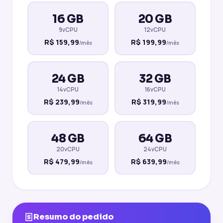
16 GB
20 GB
9vCPU
12vCPU
R$
159,99
R$
199,99
/mês
/mês
24 GB
32 GB
14vCPU
16vCPU
R$
239,99
R$
319,99
/mês
/mês
48 GB
64 GB
20vCPU
24vCPU
R$
479,99
R$
639,99
/mês
/mês
Resumo do pedido